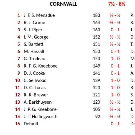
CORNWALL
7½ - 8½
1
J. F. S. Menadue
183
½ - ½
P.
2
R. J. Grime
164
½ - ½
R.
3
S. J. Piper
163
0 - 1
J.
4
I. M. George
152
½ - ½
D
5
S. Bartlett
151
½ - ½
T.
6
M. Hassall
150
0 - 1
D
7
G. Trudeau
150
1 - 0
M.
8
R. F. G. Kneebone
149
0 - 1
J
9
D. J. Cooke
141
0 - 1
A.
10
C. Sellwood
139
1 - 0
D.
11
D. G. Lucas
123
1 - 0
R.
12
R. K. Brewer
121
1 - 0
S
13
A. Barkhuysen
120
½ - ½
D.
14
J. P. G. Kneebone
105
½ - ½
J.
15
J. T. Hollingworth
92
½ - ½
D.
16
Default
0 - 1
De