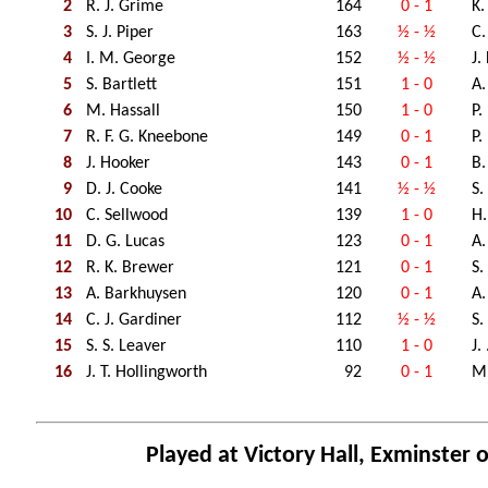
2
R. J. Grime
164
0 - 1
K.
3
S. J. Piper
163
½ - ½
C.
4
I. M. George
152
½ - ½
J.
5
S. Bartlett
151
1 - 0
A.
6
M. Hassall
150
1 - 0
P.
7
R. F. G. Kneebone
149
0 - 1
P.
8
J. Hooker
143
0 - 1
B.
9
D. J. Cooke
141
½ - ½
S.
10
C. Sellwood
139
1 - 0
H.
11
D. G. Lucas
123
0 - 1
A.
12
R. K. Brewer
121
0 - 1
S.
13
A. Barkhuysen
120
0 - 1
A.
14
C. J. Gardiner
112
½ - ½
S.
15
S. S. Leaver
110
1 - 0
J.
16
J. T. Hollingworth
92
0 - 1
M.
Played at Victory Hall, Exminster 