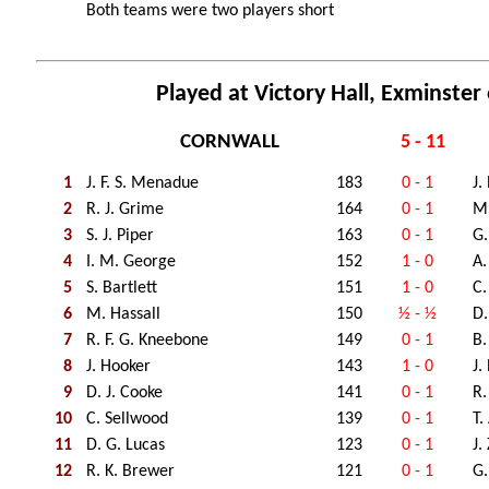
Both teams were two players short
Played at Victory Hall, Exminster
CORNWALL
5 - 11
1
J. F. S. Menadue
183
0 - 1
J.
2
R. J. Grime
164
0 - 1
M.
3
S. J. Piper
163
0 - 1
G.
4
I. M. George
152
1 - 0
A.
5
S. Bartlett
151
1 - 0
C.
6
M. Hassall
150
½ - ½
D.
7
R. F. G. Kneebone
149
0 - 1
B.
8
J. Hooker
143
1 - 0
J.
9
D. J. Cooke
141
0 - 1
R.
10
C. Sellwood
139
0 - 1
T.
11
D. G. Lucas
123
0 - 1
J.
12
R. K. Brewer
121
0 - 1
G.