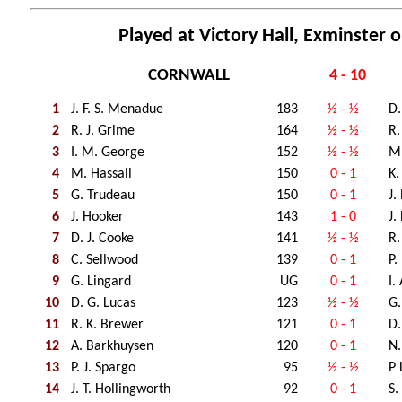
Played at Victory Hall, Exminster o
CORNWALL
4 - 10
1
J. F. S. Menadue
183
½ - ½
D.
2
R. J. Grime
164
½ - ½
R.
3
I. M. George
152
½ - ½
M.
4
M. Hassall
150
0 - 1
K.
5
G. Trudeau
150
0 - 1
J.
6
J. Hooker
143
1 - 0
J.
7
D. J. Cooke
141
½ - ½
R.
8
C. Sellwood
139
0 - 1
P.
9
G. Lingard
UG
0 - 1
I.
10
D. G. Lucas
123
½ - ½
G.
11
R. K. Brewer
121
0 - 1
D.
12
A. Barkhuysen
120
0 - 1
N.
13
P. J. Spargo
95
½ - ½
P 
14
J. T. Hollingworth
92
0 - 1
S.