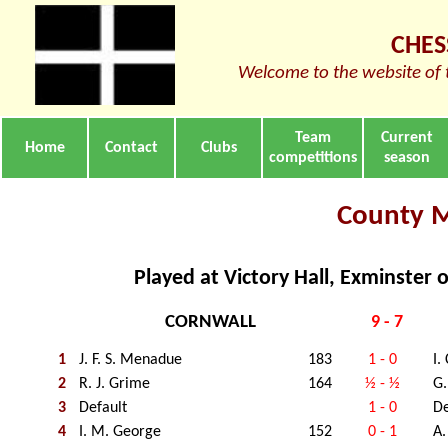
CHES
Welcome to the website of 
Team
Current
Home
Contact
Clubs
competitions
season
County 
Played at Victory Hall, Exminster 
CORNWALL
9 - 7
1
J. F. S. Menadue
183
1 - 0
I.
2
R. J. Grime
164
½ - ½
G.
3
Default
1 - 0
De
4
I. M. George
152
0 - 1
A.