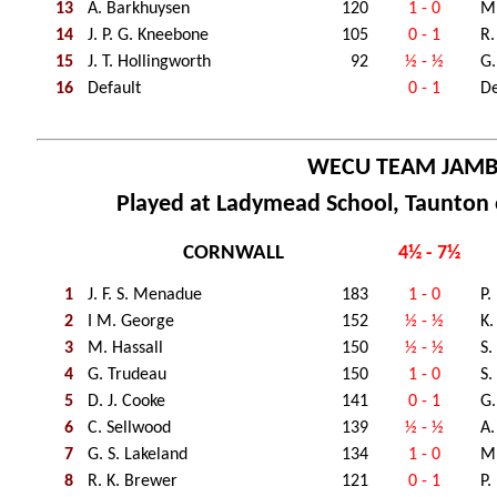
13
A. Barkhuysen
120
1 - 0
M.
14
J. P. G. Kneebone
105
0 - 1
R.
15
J. T. Hollingworth
92
½ - ½
G.
16
Default
0 - 1
De
WECU TEAM JAM
Played at Ladymead School, Taunton 
CORNWALL
4½ - 7½
1
J. F. S. Menadue
183
1 - 0
P.
2
I M. George
152
½ - ½
K.
3
M. Hassall
150
½ - ½
S.
4
G. Trudeau
150
1 - 0
S.
5
D. J. Cooke
141
0 - 1
G.
6
C. Sellwood
139
½ - ½
A.
7
G. S. Lakeland
134
1 - 0
M.
8
R. K. Brewer
121
0 - 1
P.