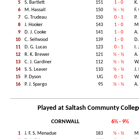
5
S. Bartlett
151
1 - 0
K.
6
M. Hassall
150
½ - ½
F.
7
G. Trudeau
150
0 - 1
P.
8
J. Hooker
143
1 - 0
M.
9
D. J. Cooke
141
1 - 0
A.
10
C. Sellwood
139
1 - 0
D.
11
D. G. Lucas
123
0 - 1
I.
12
R. K. Brewer
121
½ - ½
A.
13
C. J. Gardiner
112
½ - ½
W.
14
S. S. Leaver
110
½ - ½
J.
15
P. Dyson
UG
0 - 1
W.
16
P. J. Spargo
95
½ - ½
A.
Played at Saltash Communty Colleg
CORNWALL
6½ - 9½
1
J. F. S. Menadue
183
½ - ½
M.