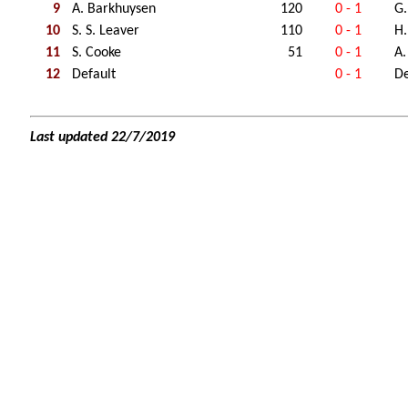
9
A. Barkhuysen
120
0 - 1
G.
10
S. S. Leaver
110
0 - 1
H.
11
S. Cooke
51
0 - 1
A.
12
Default
0 - 1
De
Last updated 22/7/2019