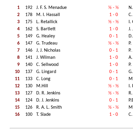
1
192
J. F. S. Menadue
½ - ½
N.
2
178
M. I. Hassall
1 - 0
C.
3
175
L. Retallick
½ - ½
I.
4
162
S. Bartlett
1 - 0
J.
5
149
G. Healey
0 - 1
D.
6
147
G. Trudeau
½ - ½
P.
7
146
J, J. Nicholas
0 - 1
P.
8
141
J. Wilman
1 - 0
A.
9
140
C. Sellwood
1 - 0
P.
10
137
G. Lingard
0 - 1
G.
11
133
C. Long
0 - 1
M
12
130
M.Hill
½ - ½
I.
13
127
D. R. Jenkins
½ - ½
R.
14
124
D. J. Jenkins
0 - 1
P.
15
126
R. A. L. Smith
½ - ½
M.
16
100
T. Slade
1 - 0
C.