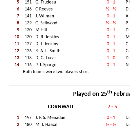
5
151
G. Trudeau
0 - 1
P.
6
146
C Reeves
½ - ½
D.
7
141
J. Wilman
0 - 1
A.
8
139
C. Sellwood
½ - ½
P.
9
130
M.Hill
0 - 1
D.
10
130
D. R. Jenkins
0 - 1
M.
11
127
D. J. Jenkins
0 - 1
C.
12
126
R. A. L. Smith
0 - 1
G.
13
118
D, G, Lucas
1 - 0
D.
14
116
P. J. Spargo
0 - 1
N.
Both teams were two players short
th
Played on 25
Febru
CORNWALL
7 - 5
1
197
J. F. S. Menadue
0 - 1
D
2
180
M. I. Hassall
½ - ½
D.