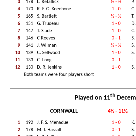
3
178
L. Retallick
½ - ½
P.
4
170
R. F. G. Kneebone
1 - 0
C.
5
165
S. Bartlett
½ - ½
T.
6
151
G. Trudeau
1 - 0
D.
7
147
T. Slade
1 - 0
C.
8
146
C Reeves
0 - 1
S.
9
141
J. Wilman
½ - ½
S.
10
139
C. Sellwood
1 - 0
S.
11
133
C. Long
0 - 1
L.
12
130
D. R. Jenkins
1 - 0
S.
Both teams were four players short
th
Played on 11
Decem
CORNWALL
4½ - 11½
1
192
J. F. S. Menadue
1 - 0
K.
2
178
M. I. Hassall
0 - 1
S.