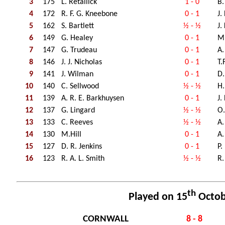
3
175
L. Retallick
1 - 0
B.
4
172
R. F. G. Kneebone
0 - 1
J.
5
162
S. Bartlett
½ - ½
J.
6
149
G. Healey
0 - 1
M.
7
147
G. Trudeau
0 - 1
A.
8
146
J. J. Nicholas
0 - 1
T.
9
141
J. Wilman
0 - 1
D.
10
140
C. Sellwood
½ - ½
H.
11
139
A. R. E. Barkhuysen
0 - 1
J.
12
137
G. Lingard
½ - ½
O.
13
133
C. Reeves
½ - ½
A.
14
130
M.Hill
0 - 1
A.
15
127
D. R. Jenkins
0 - 1
P.
16
123
R. A. L. Smith
½ - ½
R.
th
Played on 15
Octob
CORNWALL
8 - 8