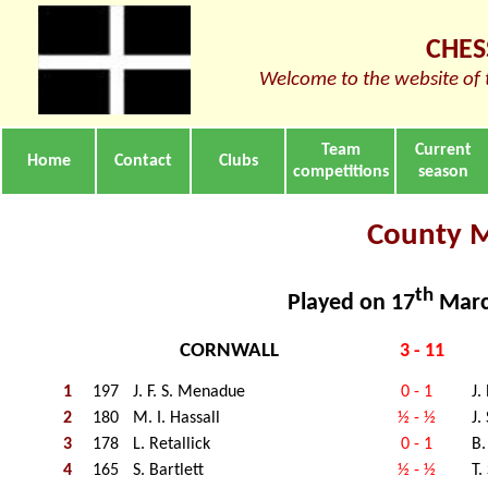
CHES
Welcome to the website of 
Team
Current
Home
Contact
Clubs
competitions
season
County 
th
Played on 17
Marc
CORNWALL
3 - 11
1
197
J. F. S. Menadue
0 - 1
J.
2
180
M. I. Hassall
½ - ½
J.
3
178
L. Retallick
0 - 1
B.
4
165
S. Bartlett
½ - ½
T.