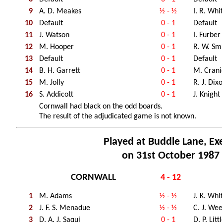
9
A. D. Meakes
½ - ½
I. R. Whi
10
Default
0 - 1
Default
11
J. Watson
0 - 1
I. Furber
12
M. Hooper
0 - 1
R. W. Sm
13
Default
0 - 1
Default
14
B. H. Garrett
0 - 1
M. Cran
15
M. Jolly
0 - 1
R. J. Dix
16
S. Addicott
0 - 1
J. Knight
Cornwall had black on the odd boards.
The result of the adjudicated game is not known.
Played at Buddle Lane, Ex
on 31st October 1987
CORNWALL
4 - 12
1
M. Adams
½ - ½
J. K. Whi
2
J. F. S. Menadue
½ - ½
C. J. We
3
D. A. J. Saqui
0 - 1
D. P. Lit