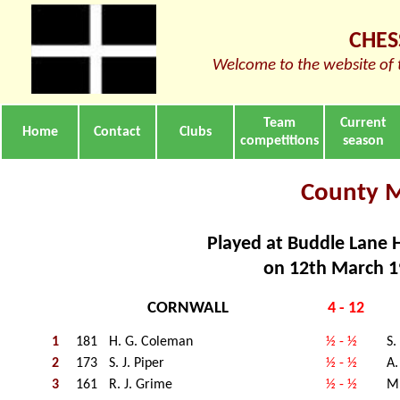
CHES
Welcome to the website of 
Team
Current
Home
Contact
Clubs
competitions
season
County 
Played at Buddle Lane H
on 12th March 
CORNWALL
4 - 12
1
181
H. G. Coleman
½ - ½
S.
2
173
S. J. Piper
½ - ½
A.
3
161
R. J. Grime
½ - ½
M.