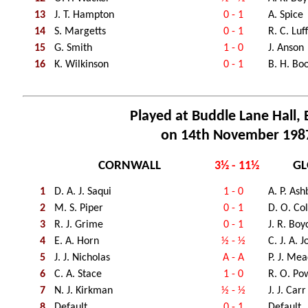
13
J. T. Hampton
0 - 1
A. Spice
14
S. Margetts
0 - 1
R. C. Lu
15
G. Smith
1 - 0
J. Anson
16
K. Wilkinson
0 - 1
B. H. B
Played at Buddle Lane Hall, 
on 14th November 198
CORNWALL
GL
3½ - 11½
1
D. A. J. Saqui
1 - 0
A. P. Ash
2
M. S. Piper
0 - 1
D. O. Col
3
R. J. Grime
0 - 1
J. R. Boy
4
E. A. Horn
½ - ½
C. J. A. 
5
J. J. Nicholas
A - A
P. J. Me
6
C. A. Stace
1 - 0
R. O. Po
7
N. J. Kirkman
½ - ½
J. J. Carr
8
Default
0 - 1
Default