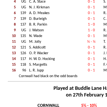
4
UG
C. A. Stace
0 - 1
S.
5
UG
N. J. Kirkman
0 - 1
M.
6
139
A. D. Meakes
0 - 1
R.
7
139
D. Burleigh
0 - 1
C.
8
137
B. R. Parkin
1 - 0
M.
9
UG
J. Watson
1 - 0
R.
10
135
N. Wade
0 - 1
M
11
UG
M. Jolly
½ - ½
T.
12
121
S. Addicott
0 - 1
R.
13
126
O. P. Wacker
0 - 1
J.
14
117
H. W. D. Hocking
0 - 1
H
15
118
S. Margetts
0 - 1
F.
16
96
L. R. Jupp
0 - 1
M
Cornwall had black on the odd boards
Played at Buddle Lane Ha
on 27th February 
CORNWALL
5½ - 10½