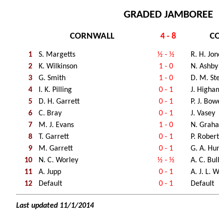
GRADED JAMBOREE
CORNWALL
C
4 - 8
1
S. Margetts
½ - ½
R. H. Jon
2
K. Wilkinson
1 - 0
N. Ashby
3
G. Smith
1 - 0
D. M. S
4
I. K. Pilling
0 - 1
J. Higha
5
D. H. Garrett
0 - 1
P. J. Bo
6
C. Bray
0 - 1
J. Vasey
7
M. J. Evans
1 - 0
N. Grah
8
T. Garrett
0 - 1
P. Robert
9
M. Garrett
0 - 1
G. A. Hu
10
N. C. Worley
½ - ½
A. C. Bul
11
A. Jupp
0 - 1
A. J. L. 
12
Default
0 - 1
Default
Last updated 11/1/2014