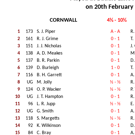
on 20th February
CORNWALL
4½ - 10½
1
173
S. J. Piper
A - A
R.
2
161
R. J. Grime
0 - 1
T.
3
151
J. J. Nicholas
0 - 1
J.
4
138
A. D. Meakes
0 - 1
M.
5
137
B. R. Parkin
0 - 1
D.
6
139
D. Burleigh
1 - 0
T.
7
116
B. H. Garrett
0 - 1
A.
8
UG
M. Jolly
½ - ½
R.
9
124
O. P. Wacker
½ - ½
P. 
10
UG
J. T. Hampton
0 - 1
R.
11
96
L. R. Jupp
½ - ½
E.
12
UG
G. Smith
0 - 1
A.
13
118
S. Margetts
½ - ½
R.
14
92
K. Wilkinson
0 - 1
D
15
84
C. Bray
0 - 1
A.