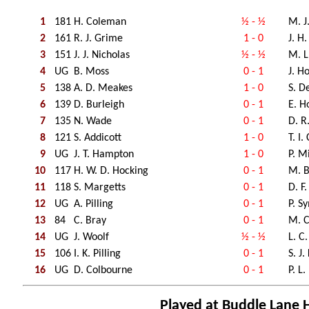
1
181
H. Coleman
½ - ½
M. J
2
161
R. J. Grime
1 - 0
J. H.
3
151
J. J. Nicholas
½ - ½
M. L
4
UG
B. Moss
0 - 1
J. H
5
138
A. D. Meakes
1 - 0
S. D
6
139
D. Burleigh
0 - 1
E. H
7
135
N. Wade
0 - 1
D. R
8
121
S. Addicott
1 - 0
T. I.
9
UG
J. T. Hampton
1 - 0
P. Mi
10
117
H. W. D. Hocking
0 - 1
M. B
11
118
S. Margetts
0 - 1
D. F
12
UG
A. Pilling
0 - 1
P. S
13
84
C. Bray
0 - 1
M. C
14
UG
J. Woolf
½ - ½
L. C
15
106
I. K. Pilling
0 - 1
S. J.
16
UG
D. Colbourne
0 - 1
P. L
Played at Buddle Lane H