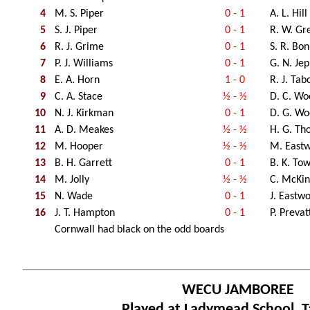
4
M. S. Piper
0 - 1
A. L. Hill
5
S. J. Piper
0 - 1
R. W. Gr
6
R. J. Grime
0 - 1
S. R. Bon
7
P. J. Williams
0 - 1
G. N. Je
8
E. A. Horn
1 - 0
R. J. Tab
9
C. A. Stace
½ - ½
D. C. Wo
10
N. J. Kirkman
0 - 1
D. G. Wo
11
A. D. Meakes
½ - ½
H. G. Th
12
M. Hooper
½ - ½
M. East
13
B. H. Garrett
0 - 1
B. K. To
14
M. Jolly
½ - ½
C. McKin
15
N. Wade
0 - 1
J. Eastw
16
J. T. Hampton
0 - 1
P. Prevat
Cornwall had black on the odd boards
WECU JAMBOREE
Played at Ladymead School, 