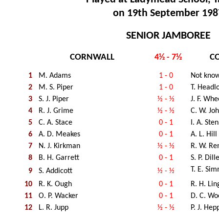
on 19th September 198
SENIOR JAMBOREE
CORNWALL
C
4½ - 7½
1
M. Adams
1 - 0
Not kno
2
M. S. Piper
1 - 0
T. Headl
3
S. J. Piper
½ - ½
J. F. Whe
4
R. J. Grime
½ - ½
C. W. Jo
5
C. A. Stace
0 - 1
I. A. Ste
6
A. D. Meakes
0 - 1
A. L. Hill
7
N. J. Kirkman
½ - ½
R. W. Re
8
B. H. Garrett
0 - 1
S. P. Dill
T. E. Si
9
S. Addicott
½ - ½
10
R. K. Ough
0 - 1
R. H. Li
11
O. P. Wacker
0 - 1
D. C. Wo
12
L. R. Jupp
½ - ½
P. J. Hep