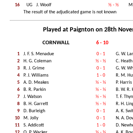
16
UG
J. Woolf
½ - ½
M
The result of the adjudicated game is not known
Played at Paignton on 28th Nov
CORNWALL
6 - 10
1
J. F. S. Menadue
0 - 1
G. W. La
2
H. G. Coleman
½ - ½
C. Heath
3
R. J. Grime
0 - 1
G. W. Wh
4
P. J. Williams
1 - 0
R. M. Hu
5
A. D. Meakes
½ - ½
P. Harris
6
B. R. Parkin
½ - ½
B. W. R.
7
J. Watson
½ - ½
T. F. Thy
8
B. H. Garrett
½ - ½
R. H. Li
9
D. Burleigh
0 - 1
A. K. Swi
10
M. Jolly
0 - 1
N. A. Do
11
S. Addicott
1 - 0
D. Newh
12
O. P. Wacker
½ - ½
A. K. Bo