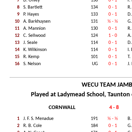
7
D. Onley
136
0 - 1
F.
8
S. Bartlett
134
0 - 1
R.
9
P. Hayes
133
0 - 1
D.
10
A. Barkhuysen
131
½ - ½
G
11
A. Mannion
130
0 - 1
R
12
C. Sellwood
124
1 - 0
A.
13
J. Seale
114
0 - 1
D
14
K. Wilkinson
114
0 - 1
I.
15
R. Kemp
101
0 - 1
T.
16
S. Nelson
UG
0 - 1
J.
WECU TEAM JAM
Played at Ladymead School, Taunton 
CORNWALL
4 - 8
1
J. F. S. Menadue
191
½ - ½
B.
2
R. B. Cole
184
0 - 1
G.