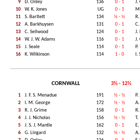
9
D. Onley
136
0 - 1
J.
10
W. K. Jones
UG
0 - 1
M.
11
S. Bartlett
134
½ - ½
R.
12
A. Barkhuysen
131
0 - 1
C
13
C. Sellwood
124
0 - 1
J.
14
W. J. W. Adams
116
0 - 1
J.
15
J. Seale
114
0 - 1
P.
16
K. Wilkinson
114
1 - 0
I.
CORNWALL
3½ - 12½
1
J. F. S. Menadue
191
½ - ½
P.
2
I. M. George
172
½ - ½
A.
3
R. J. Grime
158
0 - 1
R.
4
J. J. Nicholas
156
½ - ½
T.
5
J. S. J. Mantle
162
0 - 1
E.
6
G. Lingard
132
½ - ½
A.