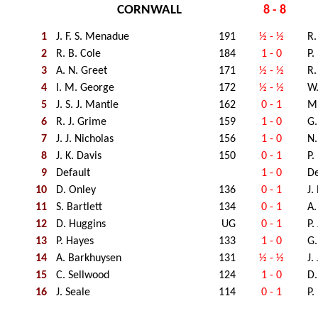
CORNWALL
8 - 8
1
J. F. S. Menadue
191
½ - ½
R.
2
R. B. Cole
184
1 - 0
P.
3
A. N. Greet
171
½ - ½
R.
4
I. M. George
172
½ - ½
W.
5
J. S. J. Mantle
162
0 - 1
M
6
R. J. Grime
159
1 - 0
G.
7
J. J. Nicholas
156
1 - 0
N.
8
J. K. Davis
150
0 - 1
P.
9
Default
1 - 0
De
10
D. Onley
136
0 - 1
J.
11
S. Bartlett
134
0 - 1
A
12
D. Huggins
UG
0 - 1
P.
13
P. Hayes
133
1 - 0
G.
14
A. Barkhuysen
131
½ - ½
J.
15
C. Sellwood
124
1 - 0
D.
16
J. Seale
114
0 - 1
P.