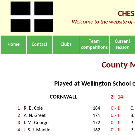
CHES
Welcome to the website of 
Team
Current
Home
Contact
Clubs
competitions
season
County 
Played at Wellington School 
CORNWALL
2 - 14
1
R. B. Cole
184
0 - 1
C.
2
A. N. Greet
171
0 - 1
B.
3
I. M. George
172
0 - 1
P.
4
J. S. J. Mantle
162
0 - 1
P.