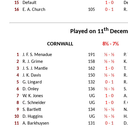
15
Default
1 - 0
De
16
E. A. Church
105
0 - 1
R.
th
Played on 11
Decem
CORNWALL
8½ - 7½
1
J. F. S. Menadue
191
½ - ½
P.
2
R. J. Grime
158
½ - ½
K.
3
J. S. J. Mantle
162
1 - 0
T.
4
J. K. Davis
150
½ - ½
R.
5
G. Lingard
132
0 - 1
R.
6
D. Onley
136
½ - ½
S.
7
W. K. Jones
UG
1 - 0
A.
8
C. Schneider
UG
1 - 0
F.
9
S. Bartlett
134
½ - ½
N.
10
D. Huggins
UG
½ - ½
H
11
A. Barkhuysen
131
0 - 1
D.