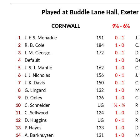
Played at Buddle Lane Hall, Exeter
CORNWALL
9½ - 6½
1
J. F. S. Menadue
191
0 - 1
J.
2
R. B. Cole
184
1 - 0
C.
3
I. M. George
172
0 - 1
D.
4
Default
1 - 0
De
5
J. S. J. Mantle
162
1 - 0
C.
6
J. J. Nicholas
156
0 - 1
J.
7
J. K. Davis
150
0 - 1
C.
8
G. Lingard
132
1 - 0
M.
9
D. Onley
136
1 - 0
G.
10
C. Schneider
UG
½ - ½
P
11
C. Sellwood
124
1 - 0
D.
12
D. Huggins
UG
0 - 1
P.
13
P. Hayes
133
1 - 0
D.
14
A. Barkhuysen
131
1 - 0
M.