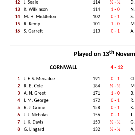
12
J. Seale
114
½ - ½
D.
13
K. Wilkinson
114
1 - 0
N.
14
M. H. Middleton
102
0 - 1
S.
15
R. Kemp
101
1 - 0
M.
16
S. Garrett
113
0 - 1
A.
th
Played on 13
Novem
CORNWALL
4 - 12
1
J. F. S. Menadue
191
0 - 1
Ch
2
R. B. Cole
184
½ - ½
M.
3
A. N. Greet
171
1 - 0
B.
4
I. M. George
172
0 - 1
R.
5
R. J. Grime
158
0 - 1
K.
6
J. J. Nicholas
156
0 - 1
J.
7
J. K. Davis
150
½ - ½
G.
8
G. Lingard
132
½ - ½
A.