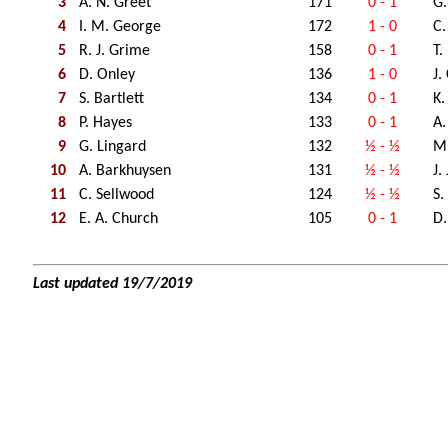
3
A. N. Greet
171
0 - 1
G.
4
I. M. George
172
1 - 0
C.
5
R. J. Grime
158
0 - 1
T.
6
D. Onley
136
1 - 0
J.
7
S. Bartlett
134
0 - 1
K.
8
P. Hayes
133
0 - 1
A.
9
G. Lingard
132
½ - ½
M.
10
A. Barkhuysen
131
½ - ½
J.
11
C. Sellwood
124
½ - ½
S.
12
E. A. Church
105
0 - 1
D
Last updated 19/7/2019