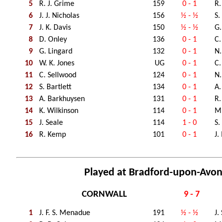
5
R. J. Grime
159
0 - 1
R
6
J. J. Nicholas
156
½ - ½
S.
7
J. K. Davis
150
½ - ½
G.
8
D. Onley
136
0 - 1
C.
9
G. Lingard
132
0 - 1
N.
10
W. K. Jones
UG
0 - 1
C.
11
C. Sellwood
124
0 - 1
N.
12
S. Bartlett
134
0 - 1
A.
13
A. Barkhuysen
131
0 - 1
R.
14
K. Wilkinson
114
0 - 1
M.
15
J. Seale
114
1 - 0
S.
16
R. Kemp
101
0 - 1
J.
Played at Bradford-upon-Avon
CORNWALL
9 - 7
1
J. F. S. Menadue
191
½ - ½
J.