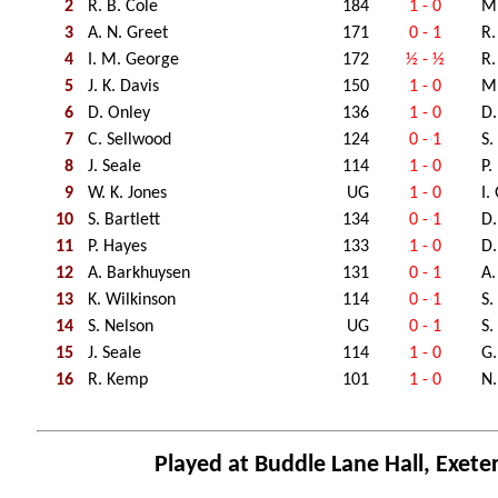
2
R. B. Cole
184
1 - 0
M.
3
A. N. Greet
171
0 - 1
R.
4
I. M. George
172
½ - ½
R.
5
J. K. Davis
150
1 - 0
M.
6
D. Onley
136
1 - 0
D.
7
C. Sellwood
124
0 - 1
S.
8
J. Seale
114
1 - 0
P.
9
W. K. Jones
UG
1 - 0
I.
10
S. Bartlett
134
0 - 1
D.
11
P. Hayes
133
1 - 0
D.
12
A. Barkhuysen
131
0 - 1
A.
13
K. Wilkinson
114
0 - 1
S.
14
S. Nelson
UG
0 - 1
S.
15
J. Seale
114
1 - 0
G.
16
R. Kemp
101
1 - 0
N.
Played at Buddle Lane Hall, Exete