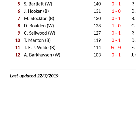
5
S. Bartlett (W)
140
0 - 1
P.
6
J. Hooker (B)
131
1 - 0
D.
7
M. Stockton (B)
130
0 - 1
B.
8
D. Boulden (W)
128
1 - 0
G.
9
C. Sellwood (W)
127
0 - 1
P.
10
T. Manton (B)
119
0 - 1
D
11
T. E. J. Wilde (B)
114
½ - ½
E.
12
A. Barkhuysen (W)
103
0 - 1
J.
Last updated 22/7/2019