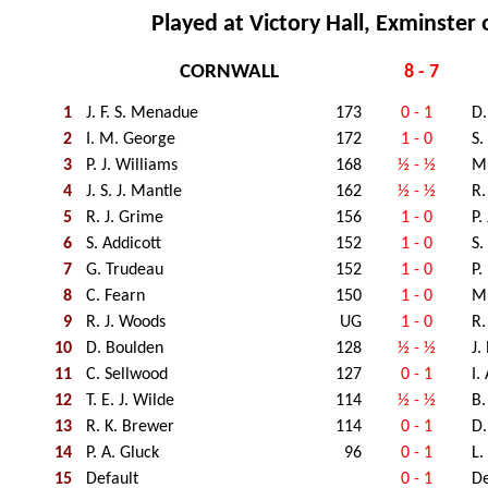
Played at Victory Hall, Exminster 
CORNWALL
8 - 7
1
J. F. S. Menadue
173
0 - 1
D.
2
I. M. George
172
1 - 0
S.
3
P. J. Williams
168
½ - ½
M.
4
J. S. J. Mantle
162
½ - ½
R.
5
R. J. Grime
156
1 - 0
P.
6
S. Addicott
152
1 - 0
S.
7
G. Trudeau
152
1 - 0
P.
8
C. Fearn
150
1 - 0
M
9
R. J. Woods
UG
1 - 0
R.
10
D. Boulden
128
½ - ½
J.
11
C. Sellwood
127
0 - 1
I.
12
T. E. J. Wilde
114
½ - ½
B.
13
R. K. Brewer
114
0 - 1
D.
14
P. A. Gluck
96
0 - 1
L.
15
Default
0 - 1
De