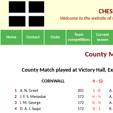
CHES
Welcome to the website of 
Team
Current
Home
Contact
Clubs
competitions
season
County 
County Match played at Victory Hall, E
CORNWALL
4 - 12
1
A. N. Greet
201
1 - 0
A.
2
J. F. S. Menadue
173
½ - ½
A.
3
I. M. George
172
½ - ½
A.
4
D. A. J. Saqui
172
0 - 1
R.