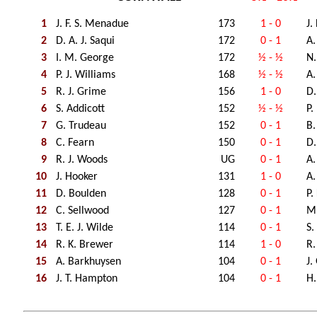
1
J. F. S. Menadue
173
1 - 0
J.
2
D. A. J. Saqui
172
0 - 1
A.
3
I. M. George
172
½ - ½
N.
4
P. J. Williams
168
½ - ½
A.
5
R. J. Grime
156
1 - 0
D.
6
S. Addicott
152
½ - ½
P.
7
G. Trudeau
152
0 - 1
B.
8
C. Fearn
150
0 - 1
D.
9
R. J. Woods
UG
0 - 1
A.
10
J. Hooker
131
1 - 0
A.
11
D. Boulden
128
0 - 1
P.
12
C. Sellwood
127
0 - 1
M.
13
T. E. J. Wilde
114
0 - 1
S.
14
R. K. Brewer
114
1 - 0
R.
15
A. Barkhuysen
104
0 - 1
J.
16
J. T. Hampton
104
0 - 1
H.