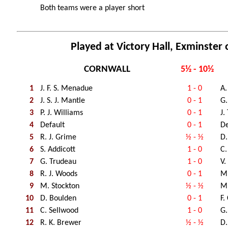
Both teams were a player short
Played at Victory Hall, Exminster 
CORNWALL
5½ - 10½
1
J. F. S. Menadue
1 - 0
A.
2
J. S. J. Mantle
0 - 1
G.
3
P. J. Williams
0 - 1
J.
4
Default
0 - 1
De
5
R. J. Grime
½ - ½
D.
6
S. Addicott
1 - 0
C.
7
G. Trudeau
1 - 0
V.
8
R. J. Woods
0 - 1
M.
9
M. Stockton
½ - ½
M.
10
D. Boulden
0 - 1
F.
11
C. Sellwood
1 - 0
G.
12
R. K. Brewer
½ - ½
D.