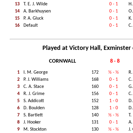
13
T. E. J. Wilde
0 - 1
H
14
A. Barkhuysen
0 - 1
O.
15
P. A. Gluck
0 - 1
K.
16
Default
0 - 1
C.
Played at Victory Hall, Exminster
CORNWALL
8 - 8
1
I. M. George
172
½ - ½
R.
2
P. J. Williams
168
0 - 1
C.
3
C. A. Stace
160
0 - 1
G
4
R. J. Grime
156
0 - 1
C.
5
S. Addicott
152
1 - 0
D
6
D. Boulden
128
1 - 0
D
7
S. Bartlett
140
½ - ½
T.
8
J. Hooker
131
0 - 1
A.
9
M. Stockton
130
½ - ½
J.