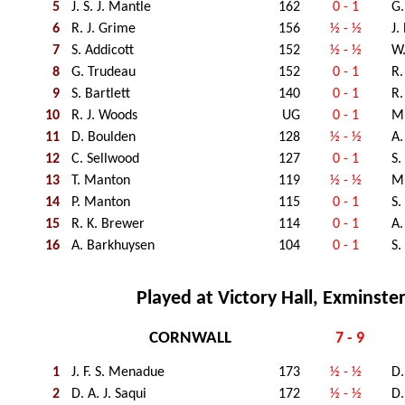
5
J. S. J. Mantle
162
0 - 1
G
6
R. J. Grime
156
½ - ½
J.
7
S. Addicott
152
½ - ½
W
8
G. Trudeau
152
0 - 1
R.
9
S. Bartlett
140
0 - 1
R.
10
R. J. Woods
UG
0 - 1
M.
11
D. Boulden
128
½ - ½
A.
12
C. Sellwood
127
0 - 1
S.
13
T. Manton
119
½ - ½
M
14
P. Manton
115
0 - 1
S.
15
R. K. Brewer
114
0 - 1
A.
16
A. Barkhuysen
104
0 - 1
S.
Played at Victory Hall, Exminste
CORNWALL
7 - 9
1
J. F. S. Menadue
173
½ - ½
D.
2
D. A. J. Saqui
172
½ - ½
D