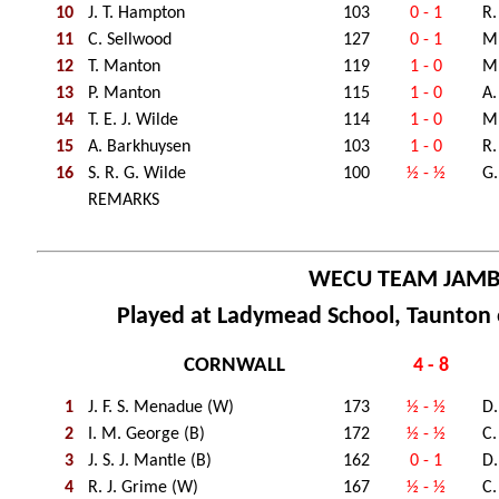
10
J. T. Hampton
103
0 - 1
R.
11
C. Sellwood
127
0 - 1
M.
12
T. Manton
119
1 - 0
M.
13
P. Manton
115
1 - 0
A.
14
T. E. J. Wilde
114
1 - 0
M.
15
A. Barkhuysen
103
1 - 0
R.
16
S. R. G. Wilde
100
½ - ½
G.
REMARKS
WECU TEAM JAM
Played at Ladymead School, Taunton 
CORNWALL
4 - 8
1
J. F. S. Menadue (W)
173
½ - ½
D.
2
I. M. George (B)
172
½ - ½
C.
3
J. S. J. Mantle (B)
162
0 - 1
D.
4
R. J. Grime (W)
167
½ - ½
C.