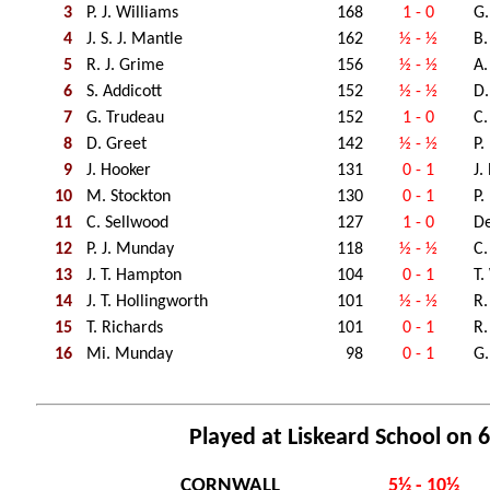
3
P. J. Williams
168
1 - 0
G.
4
J. S. J. Mantle
162
½ - ½
B.
5
R. J. Grime
156
½ - ½
A.
6
S. Addicott
152
½ - ½
D.
7
G. Trudeau
152
1 - 0
C.
8
D. Greet
142
½ - ½
P
9
J. Hooker
131
0 - 1
J.
10
M. Stockton
130
0 - 1
P.
11
C. Sellwood
127
1 - 0
De
12
P. J. Munday
118
½ - ½
C.
13
J. T. Hampton
104
0 - 1
T.
14
J. T. Hollingworth
101
½ - ½
R.
15
T. Richards
101
0 - 1
R
16
Mi. Munday
98
0 - 1
G.
Played at Liskeard School on 6
CORNWALL
5½ - 10½