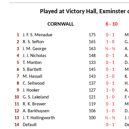
Played at Victory Hall, Exminster 
CORNWALL
6 - 10
1
J. F. S. Menadue
175
0 - 1
M.
2
R. S. Sefton
165
1 - 0
G.
3
I. M. George
163
½ - ½
A.
4
J. J. Nicholas
148
0 - 1
A.
5
T. Manton
133
0 - 1
D.
6
S. Bartlett
145
0 - 1
M.
7
M. Hassall
143
1 - 0
K.
8
C. Sellwood
137
0 - 1
H
9
J. Hooker
127
1 - 0
A.
10
G. S. Lakeland
121
1 - 0
F.
11
R. K. Brewer
119
0 - 1
M.
12
A. Barkhuysen
106
1 - 0
D.
13
J. T. Hollingworth
100
½ - ½
J.
14
Default
0 - 1
De