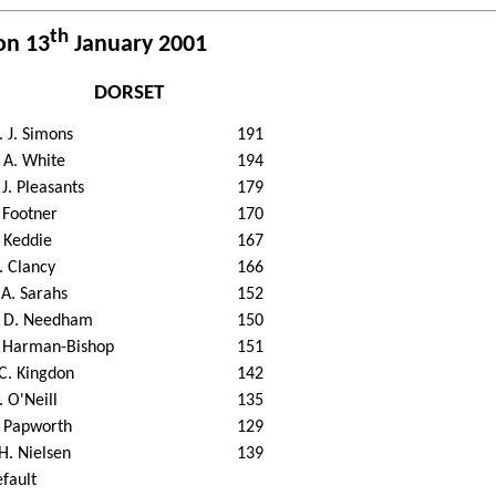
th
on 13
January 2001
DORSET
 J. Simons
191
 A. White
194
 J. Pleasants
179
 Footner
170
 Keddie
167
 Clancy
166
 A. Sarahs
152
. D. Needham
150
 Harman-Bishop
151
 C. Kingdon
142
 O'Neill
135
 Papworth
129
 H. Nielsen
139
fault