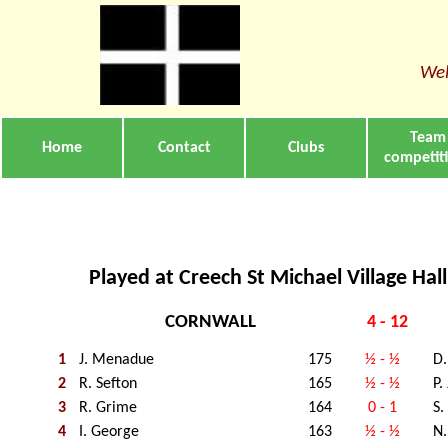
Wel
Team
Home
Contact
Clubs
competit
Played at Creech St Michael Village Hal
CORNWALL
4 - 12
1
J. Menadue
175
½ - ½
D
2
R. Sefton
165
½ - ½
P.
3
R. Grime
164
0 - 1
S.
4
I. George
163
½ - ½
N