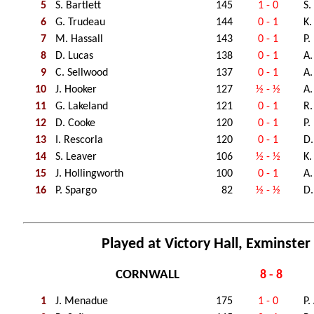
5
S. Bartlett
145
1 - 0
S.
6
G. Trudeau
144
0 - 1
K.
7
M. Hassall
143
0 - 1
P.
8
D. Lucas
138
0 - 1
A.
9
C. Sellwood
137
0 - 1
A.
10
J. Hooker
127
½ - ½
A.
11
G. Lakeland
121
0 - 1
R.
12
D. Cooke
120
0 - 1
P.
13
I. Rescorla
120
0 - 1
D.
14
S. Leaver
106
½ - ½
K.
15
J. Hollingworth
100
0 - 1
A.
16
P. Spargo
82
½ - ½
D.
Played at Victory Hall, Exminster
CORNWALL
8 - 8
1
J. Menadue
175
1 - 0
P.