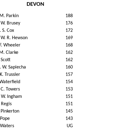
DEVON
 M. Parkin
188
 W. Brusey
176
 S. Cox
172
 W. R. Hewson
169
 F. Wheeler
168
 M. Clarke
162
 Scott
162
 W. Sapiecha
160
 K. Trussler
157
 Waterfield
154
 C. Towers
153
 W. Ingham
151
 Regis
151
 Pinkerton
145
 Pope
143
 Waters
UG