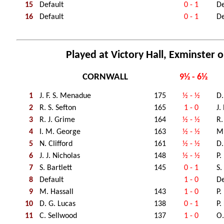
15
Default
0 - 1
De
16
Default
0 - 1
De
Played at Victory Hall, Exminster o
CORNWALL
9½ - 6½
1
J. F. S. Menadue
175
½ - ½
D.
2
R. S. Sefton
165
1 - 0
J.
3
R. J. Grime
164
½ - ½
R.
4
I. M. George
163
½ - ½
M.
5
N. Clifford
161
½ - ½
D.
6
J. J. Nicholas
148
½ - ½
P.
7
S. Bartlett
145
0 - 1
S.
8
Default
1 - 0
De
9
M. Hassall
143
1 - 0
P.
10
D. G. Lucas
138
0 - 1
P.
11
C. Sellwood
137
1 - 0
O.