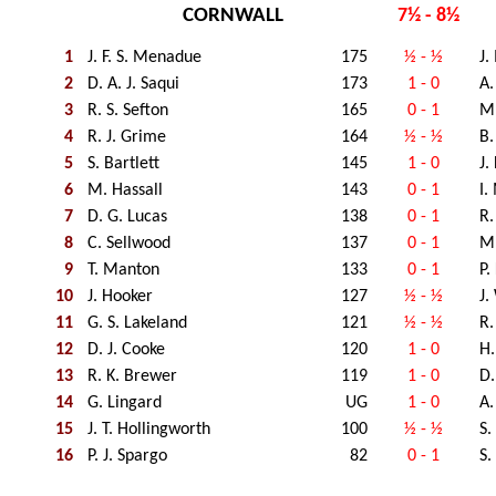
CORNWALL
7½ - 8½
1
J. F. S. Menadue
175
½ - ½
J.
2
D. A. J. Saqui
173
1 - 0
A.
3
R. S. Sefton
165
0 - 1
M.
4
R. J. Grime
164
½ - ½
B.
5
S. Bartlett
145
1 - 0
J.
6
M. Hassall
143
0 - 1
I.
7
D. G. Lucas
138
0 - 1
R.
8
C. Sellwood
137
0 - 1
M.
9
T. Manton
133
0 - 1
P.
10
J. Hooker
127
½ - ½
J.
11
G. S. Lakeland
121
½ - ½
R.
12
D. J. Cooke
120
1 - 0
H.
13
R. K. Brewer
119
1 - 0
D.
14
G. Lingard
UG
1 - 0
A.
15
J. T. Hollingworth
100
½ - ½
S.
16
P. J. Spargo
82
0 - 1
S.