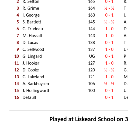
2
R. Sefton
165
0 - 1
R.
3
R. Grime
164
½ - ½
T.
4
I. George
163
0 - 1
J.
5
S. Bartlett
145
½ - ½
A.
6
G. Trudeau
144
1 - 0
D
7
M. Hassall
143
1 - 0
A.
8
D. Lucas
138
0 - 1
T
9
C. Sellwood
137
1 - 0
J.
10
G. Lingard
UG
0 - 1
P.
11
J. Hooker
127
1 - 0
R.
12
D. Cooke
120
½ - ½
G.
13
G. Lakeland
121
1 - 0
M.
14
A. Barkhuysen
106
½ - ½
D.
15
J. Hollingworth
100
0 - 1
J.
16
Default
0 - 1
De
Played at Liskeard School on 3