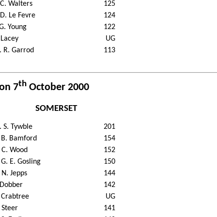
 C. Walters
125
 D. Le Fevre
124
 G. Young
122
 Lacey
UG
 R. Garrod
113
th
 on 7
October 2000
SOMERSET
 S. Tywble
201
 B. Bamford
154
 C. Wood
152
 G. E. Gosling
150
 N. Jepps
144
 Dobber
142
 Crabtree
UG
 Steer
141