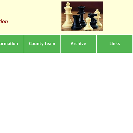
tion
formation
County team
Archive
Links