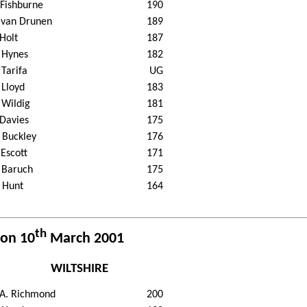
 Fishburne
190
 van Drunen
189
 Holt
187
 Hynes
182
 Tarifa
UG
 Lloyd
183
 Wildig
181
 Davies
175
 Buckley
176
 Escott
171
 Baruch
175
 Hunt
164
th
 on 10
March 2001
WILTSHIRE
 A. Richmond
200