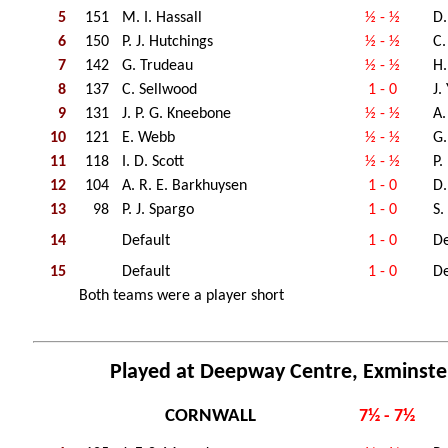
5
151
M. I. Hassall
½ - ½
D.
6
150
P. J. Hutchings
½ - ½
C.
7
142
G. Trudeau
½ - ½
H.
8
137
C. Sellwood
1 - 0
J.
9
131
J. P. G. Kneebone
½ - ½
A.
10
121
E. Webb
½ - ½
G
11
118
I. D. Scott
½ - ½
P.
12
104
A. R. E. Barkhuysen
1 - 0
D.
13
98
P. J. Spargo
1 - 0
S.
14
Default
1 - 0
De
15
Default
1 - 0
De
Both teams were a player short
Played at Deepway Centre, Exminste
CORNWALL
7½ - 7½