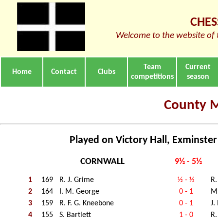
CHES
Welcome to the website of 
Team
Current
Home
Contact
Clubs
competitions
season
County 
Played on Victory Hall, Exminster
CORNWALL
9½ - 5½
1
169
R. J. Grime
½ - ½
R.
2
164
I. M. George
0 - 1
M.
3
159
R. F. G. Kneebone
0 - 1
J.
4
155
S. Bartlett
1 - 0
R.